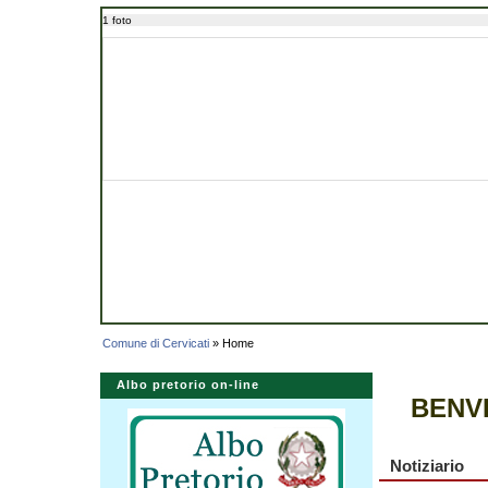
1 foto
Comune di Cervicati
» Home
Albo pretorio on-line
BENVE
Notiziario