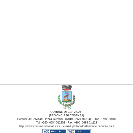
COMUNE DI CERVICATI
(PROVINCIA DI COSENZA)
Comune di Cervicati - P.zza Guzolini - 87010 Cervicati (Cs) P.IVA 01597120789
Tel. +390 0984-512202 - Fax: +390 0984-511123
http://www.comune.cervicati.cs.it - e-mail: protocollo@comune.cervicati.cs.it