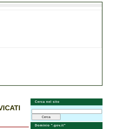
Cerca nel sito
VICATI
Dominio ".gov.it"