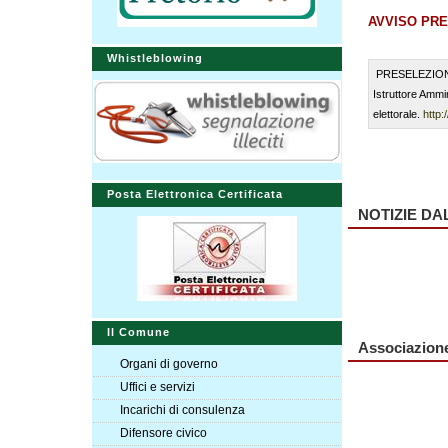
AVVISO PR
Whistleblowing
PRESELEZIONE - 
Istruttore Ammi
elettorale.
http
Posta Elettronica Certificata
NOTIZIE D
Il Comune
Associazion
Organi di governo
Uffici e servizi
Incarichi di consulenza
Difensore civico