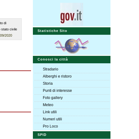
to di
stato civile
Statistiche Sito
/09/2020
Conosci la città
Stradario
Alberghi e ristoro
Storia
Punti di interesse
Foto gallery
Meteo
Link utili
Numeri utili
Pro Loco
SPID