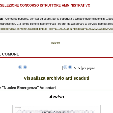
ESELEZIONE CONCORSO ISTRUTTORE AMMINISTRATIVO
Concorso pubblico, per titoli ed esami, per la copertura a tempo indeterminato di n. 1 pos
nistrativo cat. C a tempo pieno e indeterminato (36 ore) da assegnare al servizio demografico 
://albocervicati.asmenet.it/allegati.php?id_doc=11120929&sez=p&data1=11/09/2020&data2=27
indietro
AL COMUNE
per pagina
Visualizza archivio atti scaduti
e "Nucleo Emergenza" Volontari
Avviso