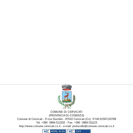
COMUNE DI CERVICATI
(PROVINCIA DI COSENZA)
Comune di Cervicati - P.zza Guzolini - 87010 Cervicati (Cs) P.IVA 01597120789
Tel. +390 0984-512202 - Fax: +390 0984-511123
http://www.comune.cervicati.cs.it - e-mail: protocollo@comune.cervicati.cs.it