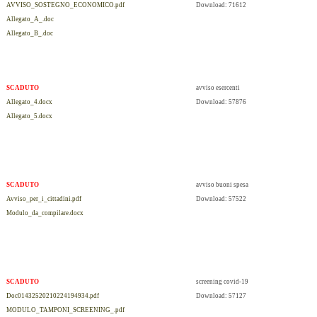
AVVISO_SOSTEGNO_ECONOMICO.pdf
Download: 71612
Allegato_A_.doc
Allegato_B_.doc
SCADUTO
avviso esercenti
Allegato_4.docx
Download: 57876
Allegato_5.docx
SCADUTO
avviso buoni spesa
Avviso_per_i_cittadini.pdf
Download: 57522
Modulo_da_compilare.docx
SCADUTO
screening covid-19
Doc01432520210224194934.pdf
Download: 57127
MODULO_TAMPONI_SCREENING_.pdf