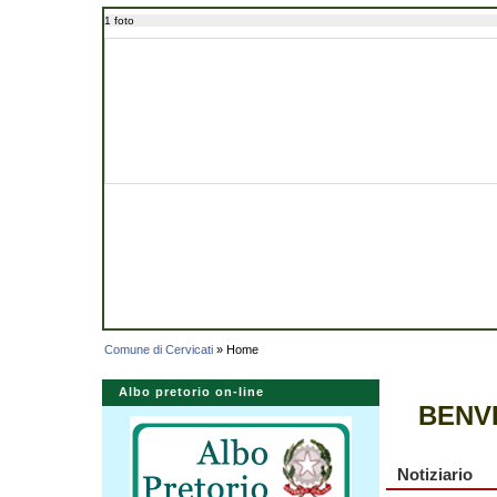
1 foto
Comune di Cervicati
» Home
Albo pretorio on-line
BENVE
Notiziario