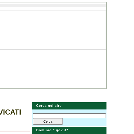
Cerca nel sito
VICATI
Dominio ".gov.it"