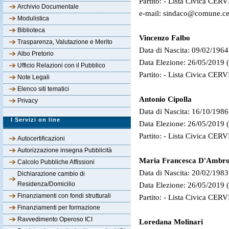
Partito: - Lista Civica CE
Archivio Documentale
e-mail: sindaco@comune.cerv
Modulistica
Biblioteca
Vincenzo Falbo
Trasparenza, Valutazione e Merito
Data di Nascita: 09/02/196
Albo Pretorio
Data Elezione: 26/05/2019 
Ufficio Relazioni con il Pubblico
Partito: - Lista Civica CE
Note Legali
Elenco siti tematici
Antonio Cipolla
Privacy
Data di Nascita: 16/10/1986
I Servizi on line
Data Elezione: 26/05/2019 
Partito: - Lista Civica CE
Autocertificazioni
Autorizzazione insegna Pubblicità
Maria Francesca D'Ambro
Calcolo Pubbliche Affissioni
Data di Nascita: 20/02/1983
Dichiarazione cambio di
Residenza/Domicilio
Data Elezione: 26/05/2019 
Finanziamenti con fondi strutturali
Partito: - Lista Civica CE
Finanziamenti per formazione
Ravvedimento Operoso ICI
Loredana Molinari