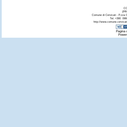
CO
(PR
Comune di Cervicati - P.zza 
Tel. +390 098
http://www.comune.cervicati.
Pagina c
Power