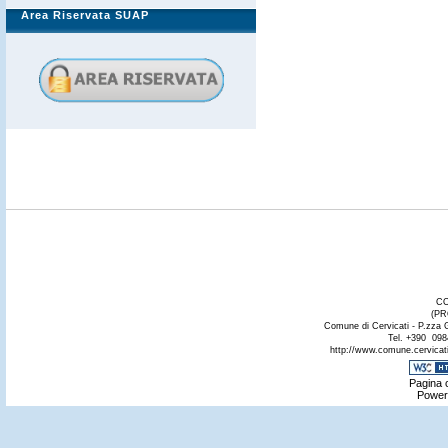
Area Riservata SUAP
CO
(PR
Comune di Cervicati - P.zza 
Tel. +390 098
http://www.comune.cervicati.
Pagina c
Power