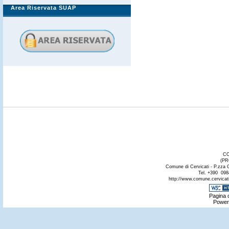
Area Riservata SUAP
CO
(PR
Comune di Cervicati - P.zza 
Tel. +390 098
http://www.comune.cervicati.
Pagina c
Power