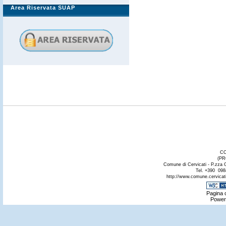
Area Riservata SUAP
CO
(PR
Comune di Cervicati - P.zza 
Tel. +390 098
http://www.comune.cervicati.
Pagina c
Power