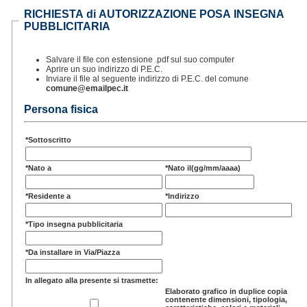
RICHIESTA di AUTORIZZAZIONE POSA INSEGNA
PUBBLICITARIA
Salvare il file con estensione .pdf sul suo computer
Aprire un suo indirizzo di P.E.C.
Inviare il file al seguente indirizzo di P.E.C. del comune
comune@emailpec.it
Persona fisica
*Sottoscritto
*Nato a
*Nato il(gg/mm/aaaa)
*Residente a
*Indirizzo
*Tipo insegna pubblicitaria
*Da installare in Via/Piazza
In allegato alla presente si trasmette:
Elaborato grafico in duplice copia
contenente dimensioni, tipologia,