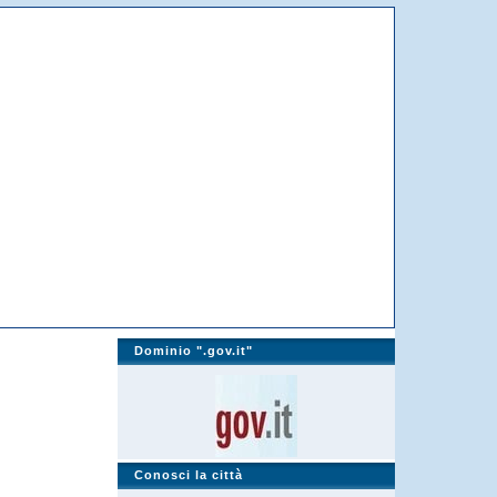
Dominio ".gov.it"
Conosci la città